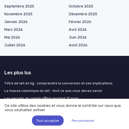
Septembre 2025
Octobre 2025
Novembre 2025
Décembre 2025
Janvier 2026
Février 2026
Mars 2026
Avril 2026
Mai 2026
Juin 2026
Juillet 2026
Août 2026
Les plus lus
1 litre de lait en kg : comprendre la conversion et ses implications
La masse volumique du lait : tout ce que vous devez savoir
Les secrets du comté affiné pendant 72 mois
Ce site utilise des cookies et vous donne le contrôle sur ceux que
Les fromages non fermentés : une liste à découvrir
vous souhaitez activer
Grésil désinfectant : dangers cachés pour les poules et l’environnement
des élevages laitiers
Tout accepter
Personnaliser