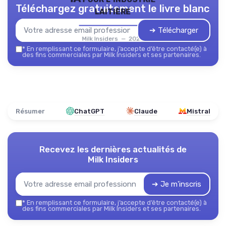
Téléchargez gratuitement le livre blanc
laitière
➔ Télécharger
Milk Insiders — 2026
*
En remplissant ce formulaire, j’accepte d’être contacté(e) à
des fins commerciales par Milk Insiders et ses partenaires.
Résumer
ChatGPT
Claude
Mistral
Recevez les dernières actualités de
Milk Insiders
➔ Je m'inscris
*
En remplissant ce formulaire, j’accepte d’être contacté(e) à
des fins commerciales par Milk Insiders et ses partenaires.