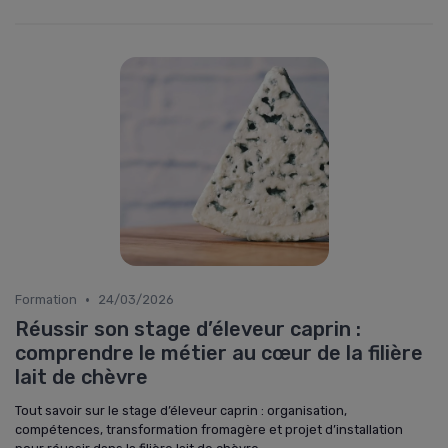
Recevez les dernières actualités de
Milk Insiders
➔ Je m'inscris
*
En remplissant ce formulaire, j’accepte d’être
contacté(e) à des fins commerciales par Milk Insiders et
ses partenaires.
•
Formation
24/03/2026
Réussir son stage d’éleveur caprin :
comprendre le métier au cœur de la filière
lait de chèvre
Tout savoir sur le stage d’éleveur caprin : organisation,
compétences, transformation fromagère et projet d’installation