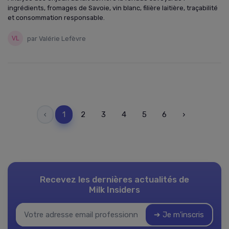
ingrédients, fromages de Savoie, vin blanc, filière laitière, traçabilité
et consommation responsable.
par Valérie Lefèvre
‹
1
2
3
4
5
6
›
Recevez les dernières actualités de
Milk Insiders
➔ Je m'inscris