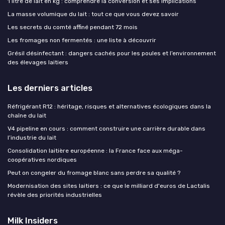
1 litre de lait en kg : comprendre la conversion et ses implications
La masse volumique du lait : tout ce que vous devez savoir
Les secrets du comté affiné pendant 72 mois
Les fromages non fermentés : une liste à découvrir
Grésil désinfectant : dangers cachés pour les poules et l’environnement
des élevages laitiers
Les derniers articles
Réfrigérant R12 : héritage, risques et alternatives écologiques dans la
chaîne du lait
V4 pipeline en cours : comment construire une carrière durable dans
l’industrie du lait
Consolidation laitière européenne : la France face aux méga-
coopératives nordiques
Peut on congeler du fromage blanc sans perdre sa qualité ?
Modernisation des sites laitiers : ce que le milliard d'euros de Lactalis
révèle des priorités industrielles
Milk Insiders