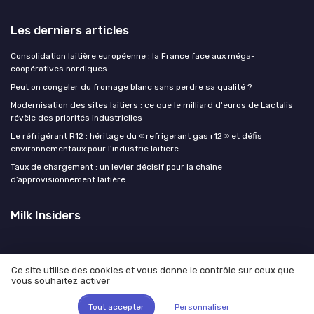
Les derniers articles
Consolidation laitière européenne : la France face aux méga-
coopératives nordiques
Peut on congeler du fromage blanc sans perdre sa qualité ?
Modernisation des sites laitiers : ce que le milliard d'euros de Lactalis
révèle des priorités industrielles
Le réfrigérant R12 : héritage du « refrigerant gas r12 » et défis
environnementaux pour l’industrie laitière
Taux de chargement : un levier décisif pour la chaîne
d’approvisionnement laitière
Milk Insiders
Ce site utilise des cookies et vous donne le contrôle sur ceux que
vous souhaitez activer
Mentions légales
Politique de confidentialité
© Milk Insiders 2026
Tout accepter
Personnaliser