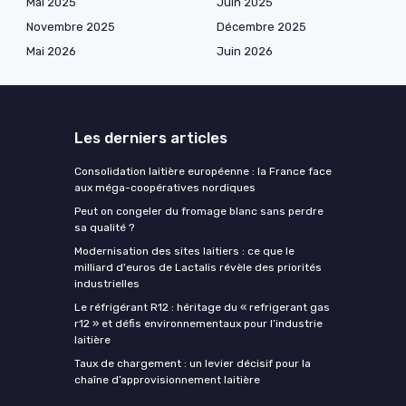
Mai 2025
Juin 2025
Novembre 2025
Décembre 2025
Mai 2026
Juin 2026
Les derniers articles
Consolidation laitière européenne : la France face
aux méga-coopératives nordiques
Peut on congeler du fromage blanc sans perdre
sa qualité ?
Modernisation des sites laitiers : ce que le
milliard d'euros de Lactalis révèle des priorités
industrielles
Le réfrigérant R12 : héritage du « refrigerant gas
r12 » et défis environnementaux pour l’industrie
laitière
Taux de chargement : un levier décisif pour la
chaîne d’approvisionnement laitière