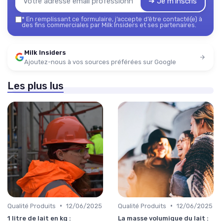
➔ Je m'inscris
*
En remplissant ce formulaire, j’accepte d’être contacté(e) à
des fins commerciales par Milk Insiders et ses partenaires.
Milk Insiders
Ajoutez-nous à vos sources préférées sur Google
Les plus lus
•
•
Qualité Produits
12/06/2025
Qualité Produits
12/06/2025
1 litre de lait en kg :
La masse volumique du lait :