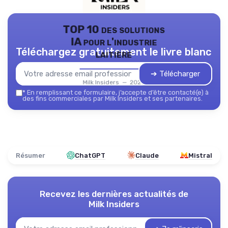
TOP 10 des solutions
IA pour l'industrie
Téléchargez gratuitement le livre blanc
laitière
➔ Télécharger
Milk Insiders — 2026
*
En remplissant ce formulaire, j’accepte d’être contacté(e) à
des fins commerciales par Milk Insiders et ses partenaires.
Résumer
ChatGPT
Claude
Mistral
Recevez les dernières actualités de
Milk Insiders