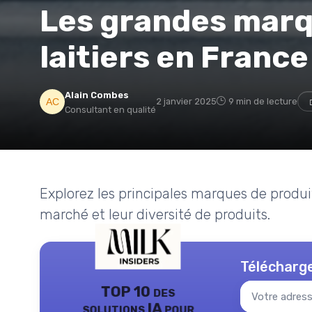
Les grandes marq
laitiers en France
Alain Combes
2 janvier 2025
9 min de lecture
Consultant en qualité
Explorez les principales marques de produits
marché et leur diversité de produits.
Télécharge
TOP 10 des
solutions IA pour