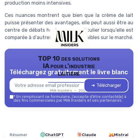
production moins intensives.
Ces nuances montrent que bien que la crème de lait
puisse présenter des avantages, elle peut aussi être au
centre de débats houleux, en particulier lorsqu’elle est
comparée à d’autres produits disponibles sur le marché.
TOP 10 des solutions
IA pour l'industrie
Téléchargez gratuitement le livre blanc
laitière
➔ Télécharger
Milk Insiders — 2026
*
En remplissant ce formulaire, j’accepte d’être contacté(e) à
des fins commerciales par Milk Insiders et ses partenaires.
Résumer
ChatGPT
Claude
Mistral