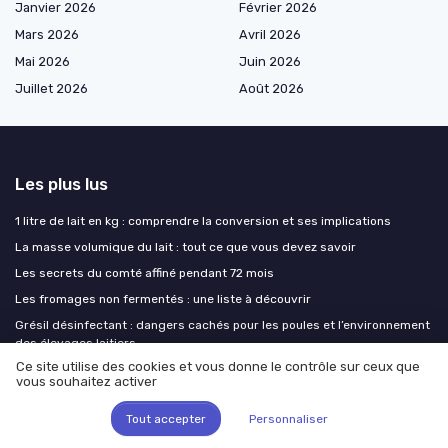
Janvier 2026
Février 2026
Mars 2026
Avril 2026
Mai 2026
Juin 2026
Juillet 2026
Août 2026
Les plus lus
1 litre de lait en kg : comprendre la conversion et ses implications
La masse volumique du lait : tout ce que vous devez savoir
Les secrets du comté affiné pendant 72 mois
Les fromages non fermentés : une liste à découvrir
Grésil désinfectant : dangers cachés pour les poules et l’environnement
des élevages laitiers
Ce site utilise des cookies et vous donne le contrôle sur ceux que
vous souhaitez activer
Les derniers articles
Tout accepter
Personnaliser
Réfrigérant R12 : héritage, risques et alternatives écologiques dans la