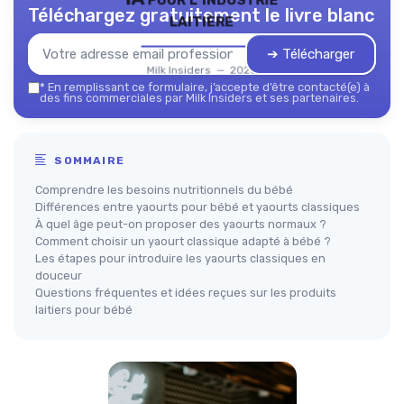
Téléchargez gratuitement le livre blanc
laitière
➔ Télécharger
Milk Insiders — 2026
*
En remplissant ce formulaire, j’accepte d’être contacté(e) à
des fins commerciales par Milk Insiders et ses partenaires.
SOMMAIRE
Comprendre les besoins nutritionnels du bébé
Différences entre yaourts pour bébé et yaourts classiques
À quel âge peut-on proposer des yaourts normaux ?
Comment choisir un yaourt classique adapté à bébé ?
Les étapes pour introduire les yaourts classiques en
douceur
Questions fréquentes et idées reçues sur les produits
laitiers pour bébé