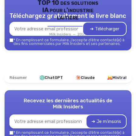
TOP 10 des solutions
IA pour l'industrie
Téléchargez gratuitement le livre blanc
laitière
➔ Télécharger
Milk Insiders — 2026
*
En remplissant ce formulaire, j’accepte d’être contacté(e) à
des fins commerciales par Milk Insiders et ses partenaires.
Résumer
ChatGPT
Claude
Mistral
Recevez les dernières actualités de
Milk Insiders
➔ Je m'inscris
*
En remplissant ce formulaire, j’accepte d’être contacté(e) à