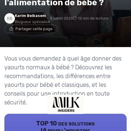
l'alimentation de bébé ?
Karim Belkasem
5 juillet 2025
12 min de lecture
Blogueur spécialisé
Partager cette page
Vous vous demandez à quel âge donner des
yaourts normaux à bébé ? Découvrez les
recommandations, les différences entre
yaourts pour bébé et classiques, et les
conseils pour une introduction en toute
sécurité.
TOP 10 des solutions
IA pour l'industrie