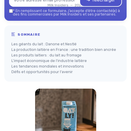
➔ Télécharger
Milk Insiders — 2026
*
En remplissant ce formulaire, j’accepte d’être contacté(e) à
des fins commerciales par Milk Insiders et ses partenaires.
SOMMAIRE
Les géants du lait : Danone et Nestlé
La production laitière en France : une tradition bien ancrée
Les produits laitiers : du lait au fromage
L'impact économique de l'industrie laitière
Les tendances mondiales et innovations
Défis et opportunités pour l'avenir