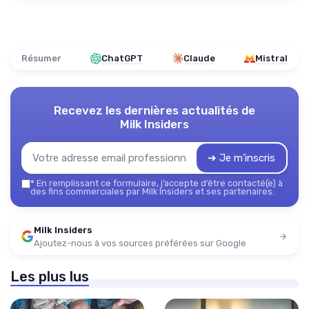
Résumer
ChatGPT
Claude
Mistral
Recevez les dernières actualités de
Milk Insiders
➔ Je m'inscris
*
En remplissant ce formulaire, j’accepte d’être contacté(e) à
des fins commerciales par Milk Insiders et ses partenaires.
Milk Insiders
Ajoutez-nous à vos sources préférées sur Google
Les plus lus