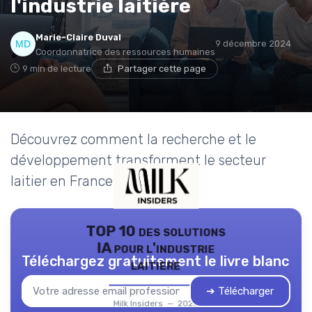
l'industrie laitière
Marie-Claire Duval
9 décembre 2024
Coordonnatrice des ressources humaines
9 min de lecture
Partager cette page
Découvrez comment la recherche et le
développement transforment le secteur
laitier en France et au-delà.
TOP 10 des solutions
IA pour l'industrie
Téléchargez gratuitement le livre blanc
laitière
➔ Télécharger
Milk Insiders — 2026