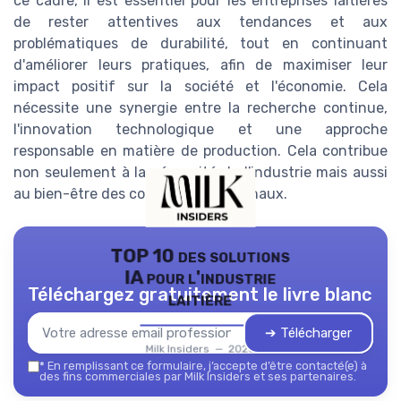
ce cadre, il est essentiel pour les entreprises laitières
de rester attentives aux tendances et aux
problématiques de durabilité, tout en continuant
d'améliorer leurs pratiques, afin de maximiser leur
impact positif sur la société et l'économie. Cela
nécessite une synergie entre la recherche continue,
l'innovation technologique et une approche
responsable en matière de production. Cela contribue
non seulement à la pérennité de l'industrie mais aussi
au bien-être des consommateurs finaux.
TOP 10 des solutions
IA pour l'industrie
Téléchargez gratuitement le livre blanc
laitière
➔ Télécharger
Milk Insiders — 2026
*
En remplissant ce formulaire, j’accepte d’être contacté(e) à
des fins commerciales par Milk Insiders et ses partenaires.