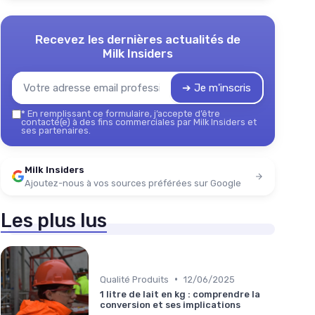
Recevez les dernières actualités de
Milk Insiders
➔ Je m'inscris
*
En remplissant ce formulaire, j’accepte d’être
contacté(e) à des fins commerciales par Milk Insiders et
ses partenaires.
Milk Insiders
Ajoutez-nous à vos sources préférées sur Google
Les plus lus
•
Qualité Produits
12/06/2025
1 litre de lait en kg : comprendre la
conversion et ses implications