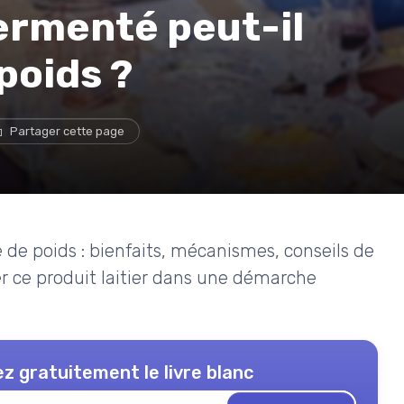
ermenté peut-il
poids ?
Partager cette page
e de poids : bienfaits, mécanismes, conseils de
 ce produit laitier dans une démarche
z gratuitement le livre blanc