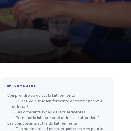
SOMMAIRE
Comprendre ce qu’est le lait fermenté
— Qu’est-ce que le lait fermenté et comment est-il
obtenu ?
— Les différents types de laits fermentés
— Pourquoi le lait fermenté attire-t-il l’attention ?
Les composants actifs du lait fermenté
— Des nutriments et micro-organismes clés pour la