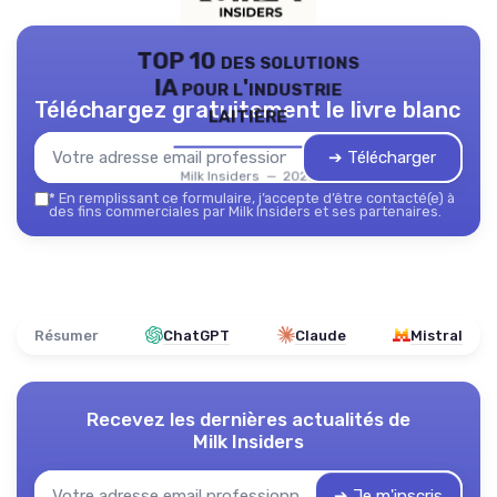
TOP 10 des solutions
IA pour l'industrie
Téléchargez gratuitement le livre blanc
laitière
➔ Télécharger
Milk Insiders — 2026
*
En remplissant ce formulaire, j’accepte d’être contacté(e) à
des fins commerciales par Milk Insiders et ses partenaires.
Résumer
ChatGPT
Claude
Mistral
Recevez les dernières actualités de
Milk Insiders
➔ Je m'inscris