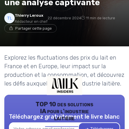
une analyse captivante
Thierry Leroux
22 décembre 2024
11 min de lecture
Rédacteur en chef
Partager cette page
Explorez les fluctuations des prix du lait en
France et en Europe, leur impact sur la
production et la consommation, et découvrez
les défis auxquels fait face l'industrie laitière.
TOP 10 des solutions
IA pour l'industrie
Téléchargez gratuitement le livre blanc
laitière