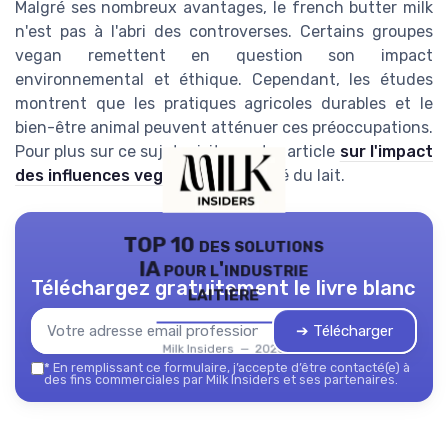
Malgré ses nombreux avantages, le french butter milk
n'est pas à l'abri des controverses. Certains groupes
vegan remettent en question son impact
environnemental et éthique. Cependant, les études
montrent que les pratiques agricoles durables et le
bien-être animal peuvent atténuer ces préoccupations.
Pour plus sur ce sujet, visitez notre article
sur l'impact
des influences vegan
sur le marché du lait.
TOP 10 des solutions
IA pour l'industrie
Téléchargez gratuitement le livre blanc
laitière
➔ Télécharger
Milk Insiders — 2026
*
En remplissant ce formulaire, j’accepte d’être contacté(e) à
des fins commerciales par Milk Insiders et ses partenaires.