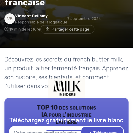
française
Vincent Bellamy
7 septembre 2024
Responsable de la logistique
19 min de lecture
Partager cette page
Découvrez les secrets du french butter milk,
un produit laitier fermenté français. Apprenez
son histoire, ses bienfaits, et comment
l'utiliser dans vos recettes.
TOP 10 des solutions
IA pour l'industrie
Téléchargez gratuitement le livre blanc
laitière