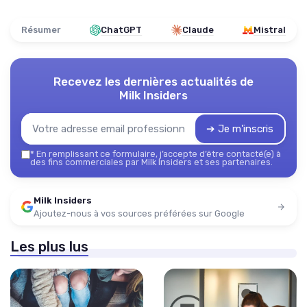
Résumer
ChatGPT
Claude
Mistral
Recevez les dernières actualités de
Milk Insiders
➔ Je m'inscris
*
En remplissant ce formulaire, j’accepte d’être contacté(e) à
des fins commerciales par Milk Insiders et ses partenaires.
Milk Insiders
Ajoutez-nous à vos sources préférées sur Google
Les plus lus