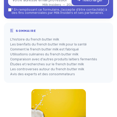
➔ Télécharger
Milk Insiders — 2026
*
En remplissant ce formulaire, j’accepte d’être contacté(e) à
des fins commerciales par Milk Insiders et ses partenaires.
SOMMAIRE
L'histoire du french butter milk
Les bienfaits du french butter milk pour la santé
Comment le french butter milk est fabriqué
Utilisations culinaires du french butter milk
Comparaison avec d'autres produits laitiers fermentés
Études et recherches sur le french butter milk
Les controverses autour du french butter milk
Avis des experts et des consommateurs