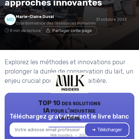
approches innovantes
Marie-Claire Duval
31 octobre 2023
Coordonnatrice des ressources humaines
8 min de lecture
Partager cette page
Explorez les méthodes et innovations pour
prolonger la durée de conservation du lait, un
enjeu crucial pour l'industrie laitière.
TOP 10 des solutions
IA pour l'industrie
Téléchargez gratuitement le livre blanc
laitière
➔ Télécharger
Milk Insiders — 2026