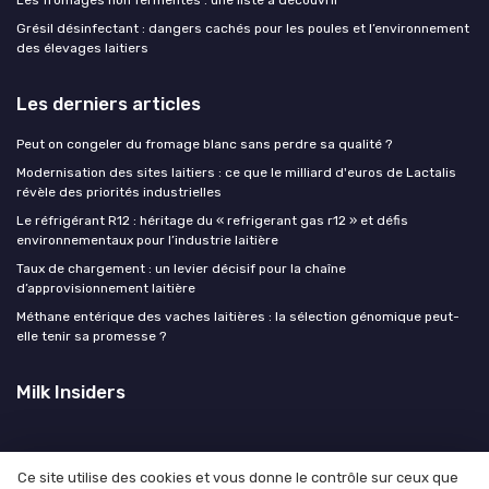
Les fromages non fermentés : une liste à découvrir
Grésil désinfectant : dangers cachés pour les poules et l’environnement
des élevages laitiers
Les derniers articles
Peut on congeler du fromage blanc sans perdre sa qualité ?
Modernisation des sites laitiers : ce que le milliard d'euros de Lactalis
révèle des priorités industrielles
Le réfrigérant R12 : héritage du « refrigerant gas r12 » et défis
environnementaux pour l’industrie laitière
Taux de chargement : un levier décisif pour la chaîne
d’approvisionnement laitière
Méthane entérique des vaches laitières : la sélection génomique peut-
elle tenir sa promesse ?
Milk Insiders
Ce site utilise des cookies et vous donne le contrôle sur ceux que