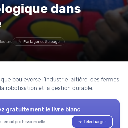
ologique dans
e
 lecture
Partager cette page
ue bouleverse l’industrie laitière, des fermes
la robotisation et la gestion durable.
z gratuitement le livre blanc
➔ Télécharger