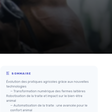
SOMMAIRE
Évolution des pratiques agricoles grâce aux nouvelles
technologies
— Transformation numérique des fermes laitières
Robotisation de la traite et impact sur le bien-être
animal
— Automatisation de la traite : une avancée pour le
confort animal