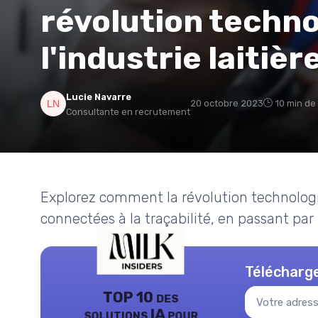
révolution techn
l'industrie laitièr
Lucie Navarre
20 octobre 2023
10 min de
Consultante en recrutement
Explorez comment la révolution technologiq
connectées à la traçabilité, en passant par 
Télécharge
TOP 10 des
solutions IA pour