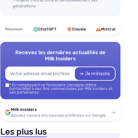
— Enjeux d’attractivité et renouvellement des
générations
Résumer
ChatGPT
Claude
Mistral
Recevez les dernières actualités de
Milk Insiders
➔ Je m'inscris
*
En remplissant ce formulaire, j’accepte d’être
contacté(e) à des fins commerciales par Milk Insiders et
ses partenaires.
Milk Insiders
Ajoutez-nous à vos sources préférées sur Google
Les plus lus