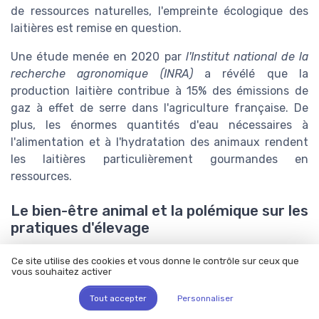
de ressources naturelles, l'empreinte écologique des
laitières est remise en question.
Une étude menée en 2020 par
l'Institut national de la
recherche agronomique (INRA)
a révélé que la
production laitière contribue à 15% des émissions de
gaz à effet de serre dans l'agriculture française. De
plus, les énormes quantités d'eau nécessaires à
l'alimentation et à l'hydratation des animaux rendent
les laitières particulièrement gourmandes en
ressources.
Le bien-être animal et la polémique sur les
pratiques d'élevage
Les préoccupations concernant le bien-être animal
Ce site utilise des cookies et vous donne le contrôle sur ceux que
sont également fréquentes. Des organisations telles
vous souhaitez activer
que
L214
ont régulièrement dénoncé les conditions de
Tout accepter
Personnaliser
vie des vaches laitières dans certaines fermes. Ces