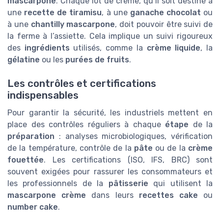
mascarpone
. Chaque lot de crème, qu’il soit destiné à
une
recette de tiramisu
, à une
ganache chocolat
ou
à une
chantilly mascarpone
, doit pouvoir être suivi de
la ferme à l’assiette. Cela implique un suivi rigoureux
des
ingrédients
utilisés, comme la
crème liquide
, la
gélatine
ou les
purées de fruits
.
Les contrôles et certifications
indispensables
Pour garantir la sécurité, les industriels mettent en
place des contrôles réguliers à chaque
étape
de la
préparation
: analyses microbiologiques, vérification
de la température, contrôle de la
pâte
ou de la
crème
fouettée
. Les certifications (ISO, IFS, BRC) sont
souvent exigées pour rassurer les consommateurs et
les professionnels de la
pâtisserie
qui utilisent la
mascarpone crème
dans leurs
recettes cake
ou
number cake
.