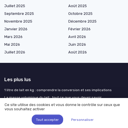
Juillet 2025
Août 2025
Septembre 2025
Octobre 2025
Novembre 2025
Décembre 2025
Janvier 2026
Février 2026
Mars 2026
Avril 2026
Mai 2026
Juin 2026
Juillet 2026
Août 2026
Les plus lus
1 litre de lait en kg : comprendre la conversion et ses implications
La masse volumique du lait : tout ce que vous devez savoir
Ce site utilise des cookies et vous donne le contrôle sur ceux que
Les secrets du comté affiné pendant 72 mois
vous souhaitez activer
Les fromages non fermentés : une liste à découvrir
Tout accepter
Personnaliser
Grésil désinfectant : dangers cachés pour les poules et l’environnement
des élevages laitiers