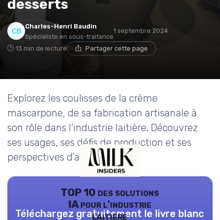
desserts
Charles-Henri Baudin
1 septembre 2024
Spécialiste en sous-traitance
13 min de lecture
Partager cette page
Explorez les coulisses de la crème
mascarpone, de sa fabrication artisanale à
son rôle dans l'industrie laitière. Découvrez
ses usages, ses défis de production et ses
perspectives d'avenir.
TOP 10 des solutions
IA pour l'industrie
Téléchargez gratuitement le livre blanc
laitière