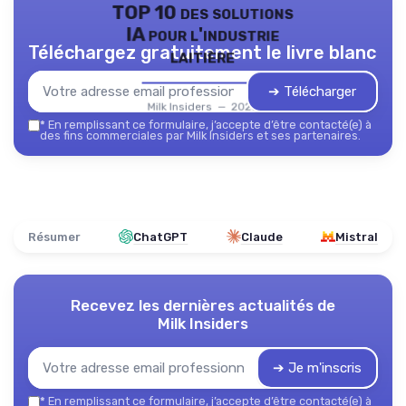
TOP 10 des solutions
IA pour l'industrie
Téléchargez gratuitement le livre blanc
laitière
➔ Télécharger
Milk Insiders — 2026
*
En remplissant ce formulaire, j’accepte d’être contacté(e) à
des fins commerciales par Milk Insiders et ses partenaires.
Résumer
ChatGPT
Claude
Mistral
Recevez les dernières actualités de
Milk Insiders
➔ Je m'inscris
*
En remplissant ce formulaire, j’accepte d’être contacté(e) à