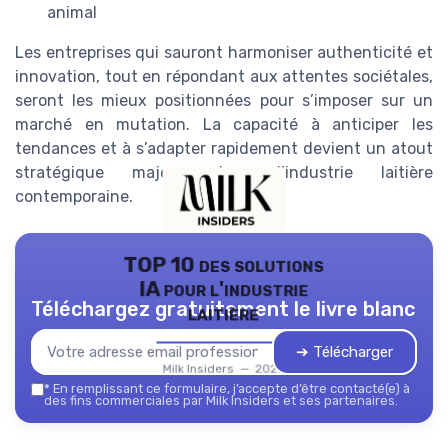
animal
Les entreprises qui sauront harmoniser authenticité et
innovation, tout en répondant aux attentes sociétales,
seront les mieux positionnées pour s’imposer sur un
marché en mutation. La capacité à anticiper les
tendances et à s’adapter rapidement devient un atout
stratégique majeur dans l’industrie laitière
contemporaine.
TOP 10 des solutions
IA pour l'industrie
Téléchargez gratuitement le livre blanc
laitière
➔ Télécharger
Milk Insiders — 2026
*
En remplissant ce formulaire, j’accepte d’être contacté(e) à
des fins commerciales par Milk Insiders et ses partenaires.