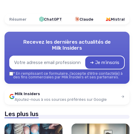
Résumer
ChatGPT
Claude
Mistral
Recevez les dernières actualités de
Milk Insiders
➔ Je m'inscris
*
En remplissant ce formulaire, j’accepte d’être contacté(e) à
des fins commerciales par Milk Insiders et ses partenaires.
Milk Insiders
Ajoutez-nous à vos sources préférées sur Google
Les plus lus