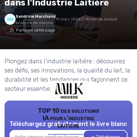
dans l'Industrie Laitière
Sandrine Marchand
19 mars 2024
10 min de lecture
Analyste de marché
Partager cette page
Plongez dans l’industrie laitière : découvrez
ses défis, ses innovations, la qualité du lait, la
durabilité et les tendances qui façonnent ce
secteur essentiel.
TOP 10 des solutions
IA pour l'industrie
Téléchargez gratuitement le livre blanc
laitière