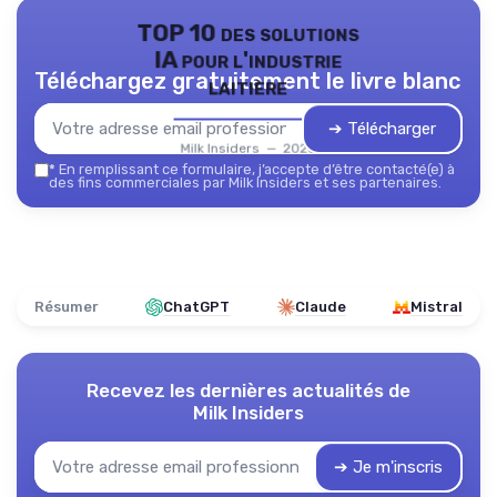
TOP 10 des solutions
IA pour l'industrie
Téléchargez gratuitement le livre blanc
laitière
➔ Télécharger
Milk Insiders — 2026
*
En remplissant ce formulaire, j’accepte d’être contacté(e) à
des fins commerciales par Milk Insiders et ses partenaires.
Résumer
ChatGPT
Claude
Mistral
Recevez les dernières actualités de
Milk Insiders
➔ Je m'inscris