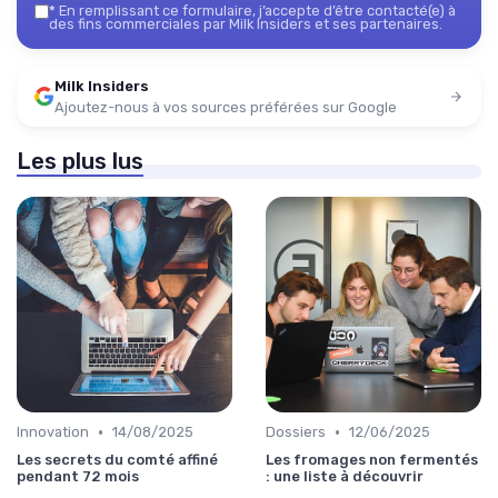
*
En remplissant ce formulaire, j’accepte d’être contacté(e) à
des fins commerciales par Milk Insiders et ses partenaires.
Milk Insiders
Ajoutez-nous à vos sources préférées sur Google
Les plus lus
•
•
Innovation
14/08/2025
Dossiers
12/06/2025
Les secrets du comté affiné
Les fromages non fermentés
pendant 72 mois
: une liste à découvrir