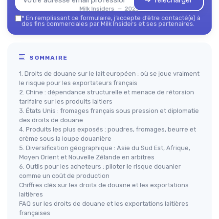
➔ Télécharger
Milk Insiders — 2026
*
En remplissant ce formulaire, j’accepte d’être contacté(e) à
des fins commerciales par Milk Insiders et ses partenaires.
SOMMAIRE
1. Droits de douane sur le lait européen : où se joue vraiment
le risque pour les exportateurs français
2. Chine : dépendance structurelle et menace de rétorsion
tarifaire sur les produits laitiers
3. États Unis : fromages français sous pression et diplomatie
des droits de douane
4. Produits les plus exposés : poudres, fromages, beurre et
crème sous la loupe douanière
5. Diversification géographique : Asie du Sud Est, Afrique,
Moyen Orient et Nouvelle Zélande en arbitres
6. Outils pour les acheteurs : piloter le risque douanier
comme un coût de production
Chiffres clés sur les droits de douane et les exportations
laitières
FAQ sur les droits de douane et les exportations laitières
françaises