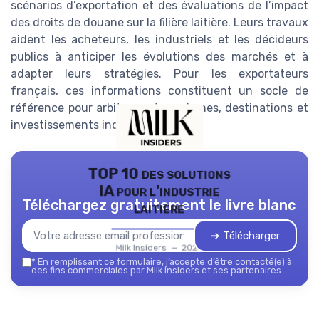
scénarios d’exportation et des évaluations de l’impact
des droits de douane sur la filière laitière. Leurs travaux
aident les acheteurs, les industriels et les décideurs
publics à anticiper les évolutions des marchés et à
adapter leurs stratégies. Pour les exportateurs
français, ces informations constituent un socle de
référence pour arbitrer entre volumes, destinations et
investissements industriels.
TOP 10 des solutions
IA pour l'industrie
Téléchargez gratuitement le livre blanc
laitière
➔ Télécharger
Milk Insiders — 2026
*
En remplissant ce formulaire, j’accepte d’être contacté(e) à
des fins commerciales par Milk Insiders et ses partenaires.