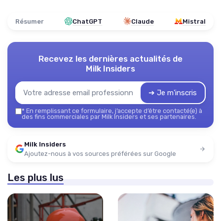
Résumer
ChatGPT
Claude
Mistral
Recevez les dernières actualités de
Milk Insiders
➔ Je m'inscris
*
En remplissant ce formulaire, j’accepte d’être contacté(e) à
des fins commerciales par Milk Insiders et ses partenaires.
Milk Insiders
Ajoutez-nous à vos sources préférées sur Google
Les plus lus