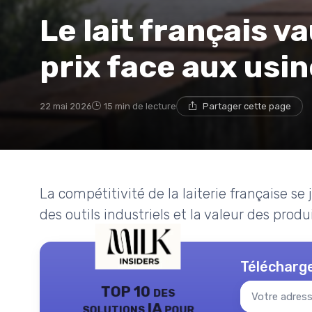
Le lait français v
prix face aux usi
22 mai 2026
15 min de lecture
Partager cette page
La compétitivité de la laiterie française se j
des outils industriels et la valeur des produit
Télécharge
TOP 10 des
solutions IA pour