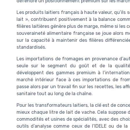
défendre un positionnement premium sur les march
Les produits laitiers français à haute valeur, qu’ils
lait », contribuent positivement à la balance comm
filières laitières génère plus de marge, même si les 
souveraineté alimentaire française se joue alors mo
sur la capacité à maintenir des filières différenc
standardisés.
Les importations de fromages en provenance d’autr
seule sur le segment du goût et de la qualité
développent des gammes premium à l’international
marché intérieur face à ces importations de froma
passe alors par un travail fin sur les recettes, les af
sanitaire tout au long de la chaîne.
Pour les transformateurs laitiers, la clé est de conce
mieux chaque litre de lait de vache. Cela suppose de
commodités et usines de spécialités, avec des choix
outils d’analyse comme ceux de l’IDELE ou de la F