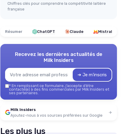
Chiffres clés pour comprendre la compétitivité laitière
française
Résumer
ChatGPT
Claude
Mistral
Recevez les dernières actualités de
Milk Insiders
➔ Je m'inscris
*
En remplissant ce formulaire, j’accepte d’être
contacté(e) à des fins commerciales par Milk Insiders et
ses partenaires.
Milk Insiders
Ajoutez-nous à vos sources préférées sur Google
Les plus lus