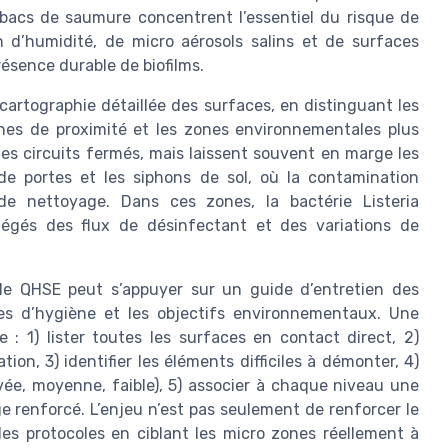
s bacs de saumure concentrent l’essentiel du risque de
on d’humidité, de micro aérosols salins et de surfaces
résence durable de biofilms.
artographie détaillée des surfaces, en distinguant les
ones de proximité et les zones environnementales plus
es circuits fermés, mais laissent souvent en marge les
 de portes et les siphons de sol, où la contamination
de nettoyage. Dans ces zones, la bactérie Listeria
égés des flux de désinfectant et des variations de
ble QHSE peut s’appuyer sur un guide d’entretien des
ntes d’hygiène et les objectifs environnementaux. Une
: 1) lister toutes les surfaces en contact direct, 2)
on, 3) identifier les éléments difficiles à démonter, 4)
evée, moyenne, faible), 5) associer à chaque niveau une
 renforcé. L’enjeu n’est pas seulement de renforcer le
 des protocoles en ciblant les micro zones réellement à