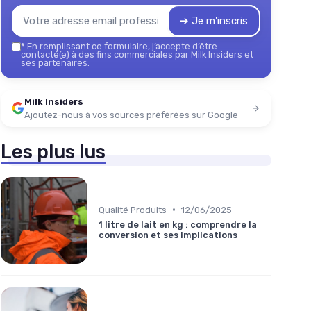
➔ Je m'inscris
*
En remplissant ce formulaire, j’accepte d’être
contacté(e) à des fins commerciales par Milk Insiders et
ses partenaires.
Milk Insiders
Ajoutez-nous à vos sources préférées sur Google
Les plus lus
•
Qualité Produits
12/06/2025
1 litre de lait en kg : comprendre la
conversion et ses implications