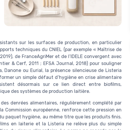
sistants sur les surfaces de production, en particulier
rapports techniques du CNIEL (par exemple « Maîtrise de
, 2019), de FranceAgriMer et de l’IDELE convergent avec
ntier & Cerf, 2011 ; EFSA Journal, 2018) pour souligner
a, Danone ou Eurial, la présence silencieuse de Listeria
ormer un simple défaut d’hygiène en crise alimentaire
istent désormais sur ce lien direct entre biofilms,
ue des systèmes de production laitière.
 des denrées alimentaires, régulièrement complété par
e la Commission européenne, renforce cette pression en
du paquet hygiène, au même titre que les produits finis.
lms en laiterie et la Listeria ne relève plus du simple