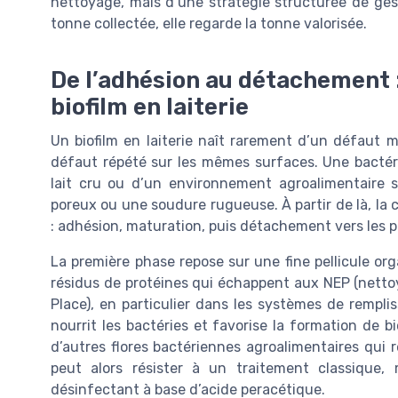
nettoyage, mais d’une stratégie structurée de ges
tonne collectée, elle regarde la tonne valorisée.
De l’adhésion au détachement 
biofilm en laiterie
Un biofilm en laiterie naît rarement d’un défaut 
défaut répété sur les mêmes surfaces. Une bactéri
lait cru ou d’un environnement agroalimentaire s
poreux ou une soudure rugueuse. À partir de là, la
: adhésion, maturation, puis détachement vers les p
La première phase repose sur une fine pellicule org
résidus de protéines qui échappent aux NEP (nettoy
Place), en particulier dans les systèmes de rempl
nourrit les bactéries et favorise la formation de b
d’autres flores bactériennes agroalimentaires qui r
peut alors résister à un traitement classique
désinfectant à base d’acide peracétique.