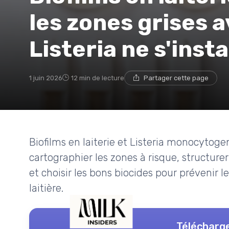
les zones grises a
Listeria ne s'insta
1 juin 2026
12 min de lecture
Partager cette page
Biofilms en laiterie et Listeria monocytoge
cartographier les zones à risque, structu
et choisir les bons biocides pour prévenir 
laitière.
Télécharge