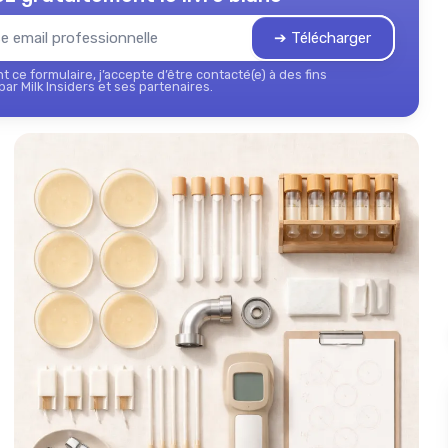
➔ Télécharger
 ce formulaire, j’accepte d’être contacté(e) à des fins
ar Milk Insiders et ses partenaires.