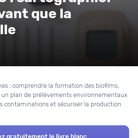
vant que la
lle
nes : comprendre la formation des biofilms,
rer un plan de prélèvements environnementaux
les contaminations et sécuriser la production
z gratuitement le livre blanc