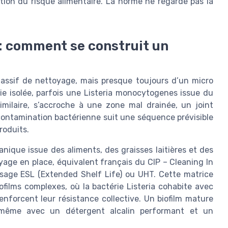
tion du risque alimentaire. La norme ne regarde pas la
: comment se construit un
massif de nettoyage, mais presque toujours d’un micro
e isolée, parfois une Listeria monocytogenes issue du
imilaire, s’accroche à une zone mal drainée, un joint
 contamination bactérienne suit une séquence prévisible
roduits.
anique issue des aliments, des graisses laitières et des
age en place, équivalent français du CIP – Cleaning In
issage ESL (Extended Shelf Life) ou UHT. Cette matrice
iofilms complexes, où la bactérie Listeria cohabite avec
enforcent leur résistance collective. Un biofilm mature
, même avec un détergent alcalin performant et un