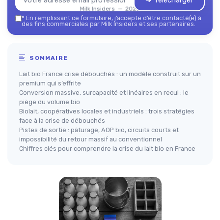
➔ Télécharger
Milk Insiders — 2026
*
En remplissant ce formulaire, j’accepte d’être contacté(e) à
des fins commerciales par Milk Insiders et ses partenaires.
SOMMAIRE
Lait bio France crise débouchés : un modèle construit sur un
premium qui s’effrite
Conversion massive, surcapacité et linéaires en recul : le
piège du volume bio
Biolait, coopératives locales et industriels : trois stratégies
face à la crise de débouchés
Pistes de sortie : pâturage, AOP bio, circuits courts et
impossibilité du retour massif au conventionnel
Chiffres clés pour comprendre la crise du lait bio en France