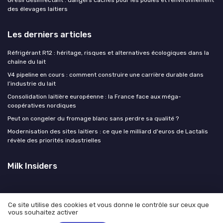
Grésil désinfectant : dangers cachés pour les poules et l’environnement
des élevages laitiers
Les derniers articles
Réfrigérant R12 : héritage, risques et alternatives écologiques dans la
chaîne du lait
V4 pipeline en cours : comment construire une carrière durable dans
l’industrie du lait
Consolidation laitière européenne : la France face aux méga-
coopératives nordiques
Peut on congeler du fromage blanc sans perdre sa qualité ?
Modernisation des sites laitiers : ce que le milliard d'euros de Lactalis
révèle des priorités industrielles
Milk Insiders
Ce site utilise des cookies et vous donne le contrôle sur ceux que
vous souhaitez activer
Mentions légales
Politique de confidentialité