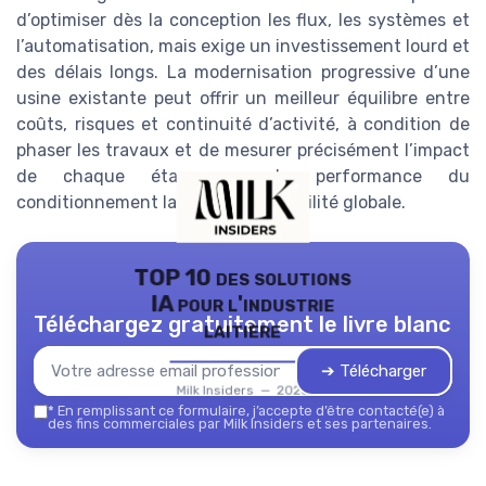
d’optimiser dès la conception les flux, les systèmes et
l’automatisation, mais exige un investissement lourd et
des délais longs. La modernisation progressive d’une
usine existante peut offrir un meilleur équilibre entre
coûts, risques et continuité d’activité, à condition de
phaser les travaux et de mesurer précisément l’impact
de chaque étape sur la performance du
conditionnement laitier et la rentabilité globale.
TOP 10 des solutions
IA pour l'industrie
Téléchargez gratuitement le livre blanc
laitière
➔ Télécharger
Milk Insiders — 2026
*
En remplissant ce formulaire, j’accepte d’être contacté(e) à
des fins commerciales par Milk Insiders et ses partenaires.