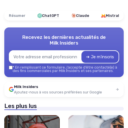
Résumer
ChatGPT
Claude
Mistral
Recevez les dernières actualités de
Milk Insiders
➔ Je m'inscris
*
En remplissant ce formulaire, j’accepte d’être contacté(e) à
des fins commerciales par Milk Insiders et ses partenaires.
Milk Insiders
Ajoutez-nous à vos sources préférées sur Google
Les plus lus