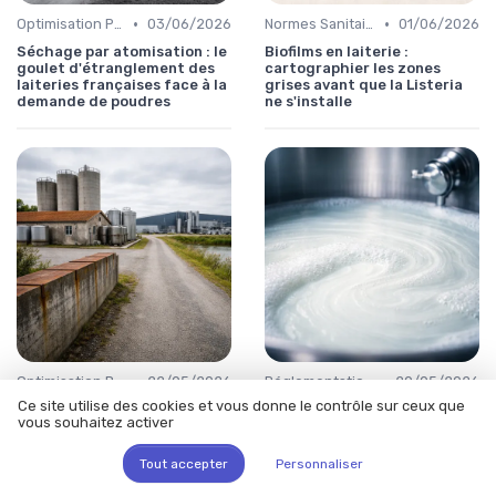
•
•
Optimisation Production
03/06/2026
Normes Sanitaires
01/06/2026
Séchage par atomisation : le
Biofilms en laiterie :
goulet d'étranglement des
cartographier les zones
laiteries françaises face à la
grises avant que la Listeria
demande de poudres
ne s'installe
•
•
Optimisation Production
22/05/2026
Réglementations & Conformité
20/05/2026
Ce site utilise des cookies et vous donne le contrôle sur ceux que
Le lait français vaut-il
Règlement UE 2024/2895 :
vous souhaitez activer
encore son prix face aux
ce que chaque laiterie doit
usines nordiques ?
avoir bouclé avant le 1er
juillet
Tout accepter
Personnaliser