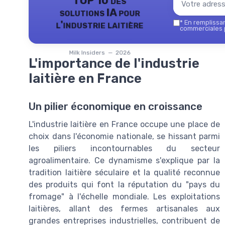
TOP 10 des
solutions IA pour
l'industrie laitière
*
En remplissant
commerciales p
Milk Insiders — 2026
L'importance de l'industrie
laitière en France
Un pilier économique en croissance
L'industrie laitière en France occupe une place de
choix dans l'économie nationale, se hissant parmi
les piliers incontournables du secteur
agroalimentaire. Ce dynamisme s'explique par la
tradition laitière séculaire et la qualité reconnue
des produits qui font la réputation du "pays du
fromage" à l'échelle mondiale. Les exploitations
laitières, allant des fermes artisanales aux
grandes entreprises industrielles, contribuent de