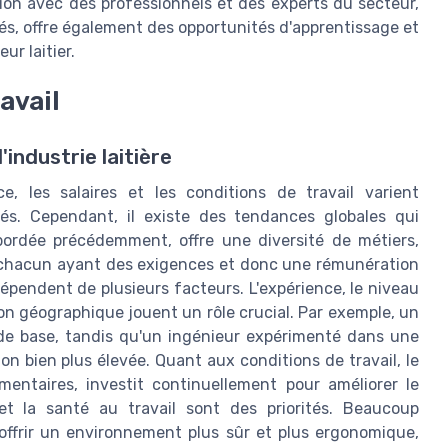
ion avec des professionnels et des experts du secteur,
sés, offre également des opportunités d'apprentissage et
ur laitier.
avail
industrie laitière
e, les salaires et les conditions de travail varient
és. Cependant, il existe des tendances globales qui
abordée précédemment, offre une diversité de métiers,
e, chacun ayant des exigences et donc une rémunération
dépendent de plusieurs facteurs. L'expérience, le niveau
ation géographique jouent un rôle crucial. Par exemple, un
 de base, tandis qu'un ingénieur expérimenté dans une
on bien plus élevée. Quant aux conditions de travail, le
imentaires, investit continuellement pour améliorer le
et la santé au travail sont des priorités. Beaucoup
 offrir un environnement plus sûr et plus ergonomique,