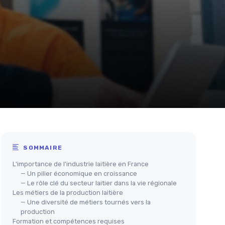
SOMMAIRE
L'importance de l'industrie laitière en France
— Un pilier économique en croissance
— Le rôle clé du secteur laitier dans la vie régionale
Les métiers de la production laitière
— Une diversité de métiers tournés vers la
production
Formation et compétences requises