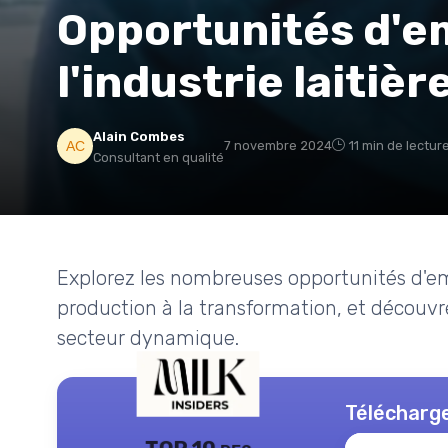
Opportunités d'e
l'industrie laitiè
Alain Combes
7 novembre 2024
11 min de lectur
Consultant en qualité
Explorez les nombreuses opportunités d'empl
production à la transformation, et découv
secteur dynamique.
Télécharge