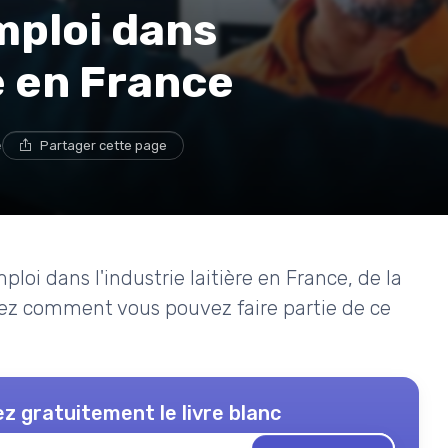
mploi dans
re en France
e
Partager cette page
oi dans l'industrie laitière en France, de la
rez comment vous pouvez faire partie de ce
z gratuitement le livre blanc