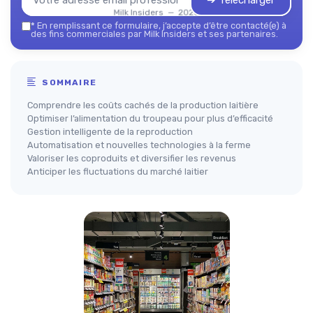
➔ Télécharger
Milk Insiders — 2026
*
En remplissant ce formulaire, j’accepte d’être contacté(e) à
des fins commerciales par Milk Insiders et ses partenaires.
SOMMAIRE
Comprendre les coûts cachés de la production laitière
Optimiser l’alimentation du troupeau pour plus d’efficacité
Gestion intelligente de la reproduction
Automatisation et nouvelles technologies à la ferme
Valoriser les coproduits et diversifier les revenus
Anticiper les fluctuations du marché laitier