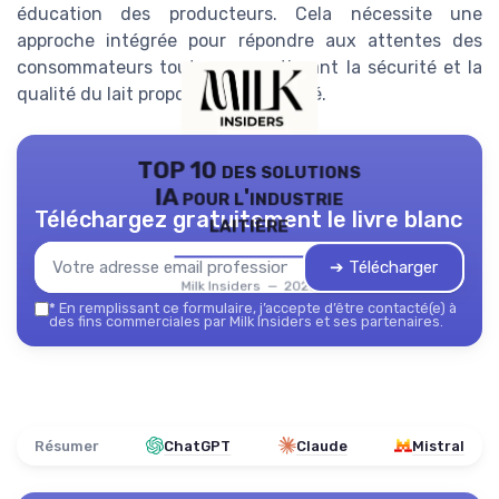
éducation des producteurs. Cela nécessite une
approche intégrée pour répondre aux attentes des
consommateurs tout en garantissant la sécurité et la
qualité du lait proposé sur le marché.
TOP 10 des solutions
IA pour l'industrie
Téléchargez gratuitement le livre blanc
laitière
➔ Télécharger
Milk Insiders — 2026
*
En remplissant ce formulaire, j’accepte d’être contacté(e) à
des fins commerciales par Milk Insiders et ses partenaires.
Résumer
ChatGPT
Claude
Mistral