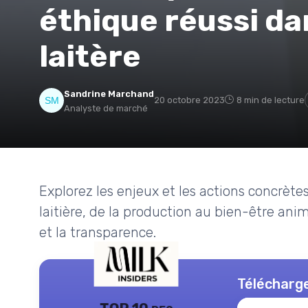
éthique réussi dan
laitère
Sandrine Marchand
20 octobre 2023
8 min de lecture
Analyste de marché
Explorez les enjeux et les actions concrèt
laitière, de la production au bien-être an
et la transparence.
Télécharge