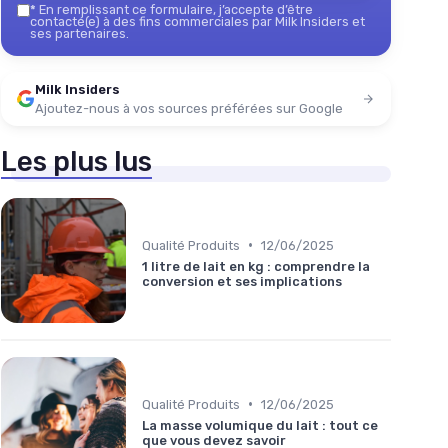
*
En remplissant ce formulaire, j’accepte d’être
contacté(e) à des fins commerciales par Milk Insiders et
ses partenaires.
Milk Insiders
Ajoutez-nous à vos sources préférées sur Google
Les plus lus
•
Qualité Produits
12/06/2025
1 litre de lait en kg : comprendre la
conversion et ses implications
•
Qualité Produits
12/06/2025
La masse volumique du lait : tout ce
que vous devez savoir