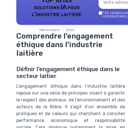
TOP 10 des
solutions IA pour
l'industrie laitière
*
En remplissant
commerciales p
Milk Insiders — 2026
Comprendre l'engagement
éthique dans l'industrie
laitière
Définir l’engagement éthique dans le
secteur laitier
L’engagement éthique dans l’industrie laitière
repose sur une série de principes visant à garantir
le respect des animaux, de l’environnement et des
acteurs de la filière. Il s’agit d’un ensemble de
pratiques et de valeurs qui cherchent à concilier
performance économique et responsabilité
sociale. Cela implique notamment la prise en