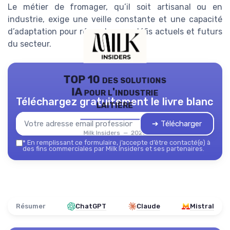
Le métier de fromager, qu’il soit artisanal ou en
industrie, exige une veille constante et une capacité
d’adaptation pour répondre aux défis actuels et futurs
du secteur.
TOP 10 des solutions
IA pour l'industrie
Téléchargez gratuitement le livre blanc
laitière
➔ Télécharger
Milk Insiders — 2026
*
En remplissant ce formulaire, j’accepte d’être contacté(e) à
des fins commerciales par Milk Insiders et ses partenaires.
Résumer
ChatGPT
Claude
Mistral