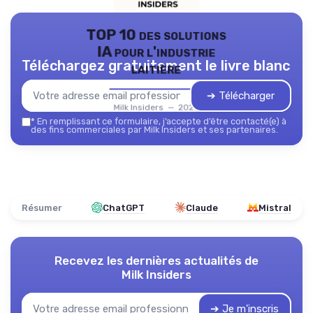
TOP 10 des solutions
IA pour l'industrie
Téléchargez gratuitement le livre blanc
laitière
➔ Télécharger
Milk Insiders — 2026
*
En remplissant ce formulaire, j’accepte d’être contacté(e) à
des fins commerciales par Milk Insiders et ses partenaires.
Résumer
ChatGPT
Claude
Mistral
Recevez les dernières actualités de
Milk Insiders
➔ Je m'inscris