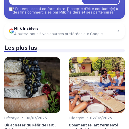
*
En remplissant ce formulaire, j’accepte d’être contacté(e) à
des fins commerciales par Milk Insiders et ses partenaires.
Milk Insiders
Ajoutez-nous à vos sources préférées sur Google
Les plus lus
•
•
Lifestyle
06/07/2025
Lifestyle
02/02/2026
Où acheter du kéfir de lait :
Comment le lait fermenté