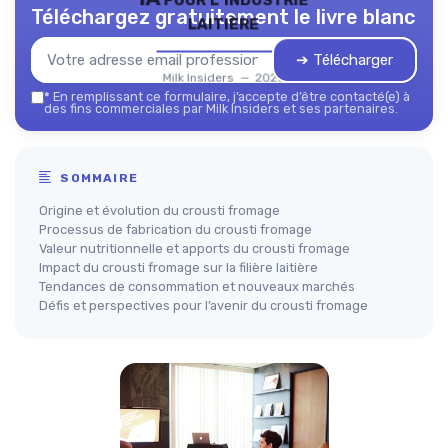
Téléchargez gratuitement le livre blanc
laitière
➔ Télécharger
Milk Insiders — 2026
*
En remplissant ce formulaire, j’accepte d’être contacté(e) à
des fins commerciales par Milk Insiders et ses partenaires.
SOMMAIRE
Origine et évolution du crousti fromage
Processus de fabrication du crousti fromage
Valeur nutritionnelle et apports du crousti fromage
Impact du crousti fromage sur la filière laitière
Tendances de consommation et nouveaux marchés
Défis et perspectives pour l’avenir du crousti fromage