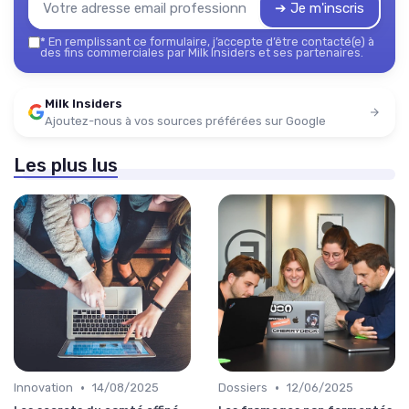
➔ Je m'inscris
*
En remplissant ce formulaire, j’accepte d’être contacté(e) à
des fins commerciales par Milk Insiders et ses partenaires.
Milk Insiders
Ajoutez-nous à vos sources préférées sur Google
Les plus lus
•
•
Innovation
14/08/2025
Dossiers
12/06/2025