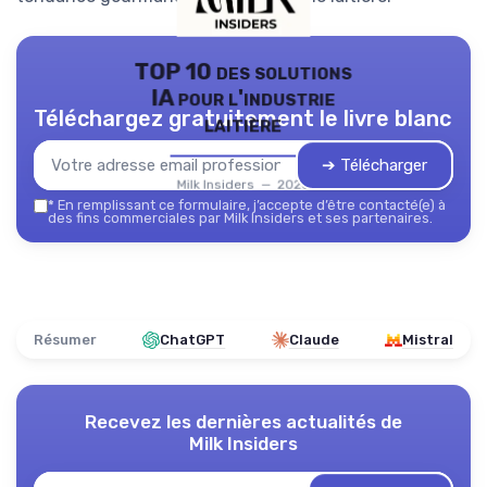
TOP 10 des solutions
IA pour l'industrie
Téléchargez gratuitement le livre blanc
laitière
➔ Télécharger
Milk Insiders — 2026
*
En remplissant ce formulaire, j’accepte d’être contacté(e) à
des fins commerciales par Milk Insiders et ses partenaires.
Résumer
ChatGPT
Claude
Mistral
Recevez les dernières actualités de
Milk Insiders