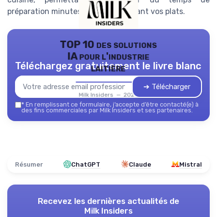
préparation minutes tout en sublimant vos plats.
TOP 10 des solutions
IA pour l'industrie
Téléchargez gratuitement le livre blanc
laitière
➔ Télécharger
Milk Insiders — 2026
*
En remplissant ce formulaire, j’accepte d’être contacté(e) à
des fins commerciales par Milk Insiders et ses partenaires.
Résumer
ChatGPT
Claude
Mistral
Recevez les dernières actualités de
Milk Insiders