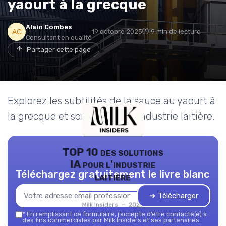
yaourt à la grecque
Alain Combes
19 octobre 2025
9 min de lecture
Consultant en qualité
Partager cette page
Explorez les subtilités de la sauce au yaourt à
la grecque et son lien avec l'industrie laitière.
TOP 10 des solutions
IA pour l'industrie
Téléchargez gratuitement le livre blanc
laitière
➔ Télécharger
Milk Insiders — 2026
*
En remplissant ce formulaire, j’accepte d’être contacté(e) à
des fins commerciales par Milk Insiders et ses partenaires.