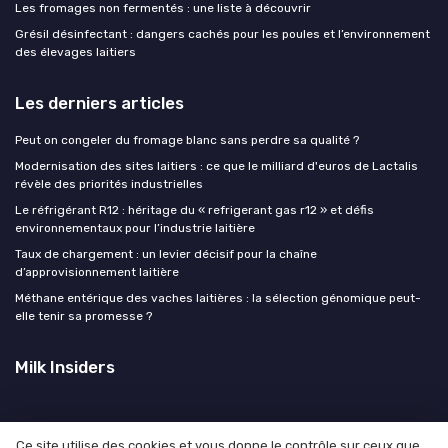
Les fromages non fermentés : une liste à découvrir
Grésil désinfectant : dangers cachés pour les poules et l’environnement
des élevages laitiers
Les derniers articles
Peut on congeler du fromage blanc sans perdre sa qualité ?
Modernisation des sites laitiers : ce que le milliard d'euros de Lactalis
révèle des priorités industrielles
Le réfrigérant R12 : héritage du « refrigerant gas r12 » et défis
environnementaux pour l’industrie laitière
Taux de chargement : un levier décisif pour la chaîne
d’approvisionnement laitière
Méthane entérique des vaches laitières : la sélection génomique peut-
elle tenir sa promesse ?
Milk Insiders
Ce site utilise des cookies et vous donne le contrôle sur ceux que