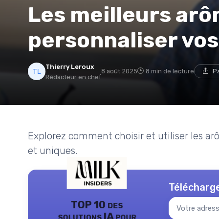
Les meilleurs ar
personnaliser vo
Thierry Leroux
8 août 2025
8 min de lecture
P
Rédacteur en chef
Explorez comment choisir et utiliser les a
et uniques.
Télécharge
TOP 10 des
solutions IA pour