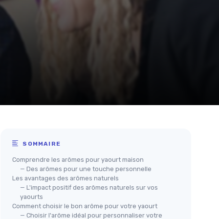
SOMMAIRE
Comprendre les arômes pour yaourt maison
— Des arômes pour une touche personnelle
Les avantages des arômes naturels
— L'impact positif des arômes naturels sur vos
yaourts
Comment choisir le bon arôme pour votre yaourt
— Choisir l'arôme idéal pour personnaliser votre