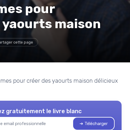
ômes pour
s yaourts maison
artager cette page
rômes pour créer des yaourts maison délicieux
z gratuitement le livre blanc
➔ Télécharger