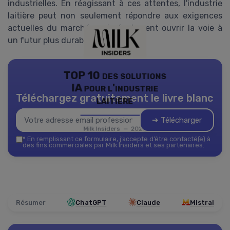
industrielles. En réagissant à ces attentes, l'industrie
laitière peut non seulement répondre aux exigences
actuelles du marché, mais également ouvrir la voie à
un futur plus durable.
TOP 10 des solutions
IA pour l'industrie
Téléchargez gratuitement le livre blanc
laitière
➔ Télécharger
Milk Insiders — 2026
*
En remplissant ce formulaire, j’accepte d’être contacté(e) à
des fins commerciales par Milk Insiders et ses partenaires.
Résumer
ChatGPT
Claude
Mistral