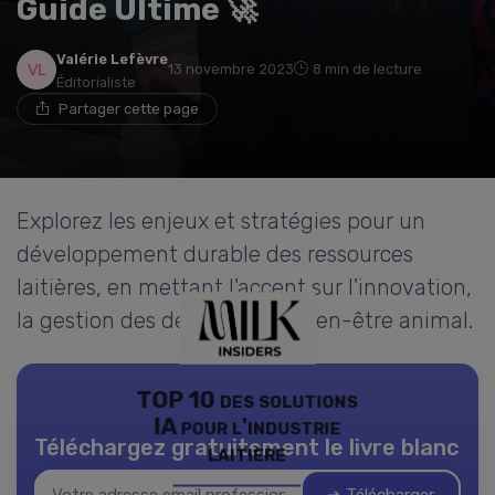
Guide Ultime 🚀
Valérie Lefèvre
13 novembre 2023
8 min de lecture
Éditorialiste
Partager cette page
Explorez les enjeux et stratégies pour un
développement durable des ressources
laitières, en mettant l'accent sur l'innovation,
la gestion des déchets et le bien-être animal.
TOP 10 des solutions
IA pour l'industrie
Téléchargez gratuitement le livre blanc
laitière