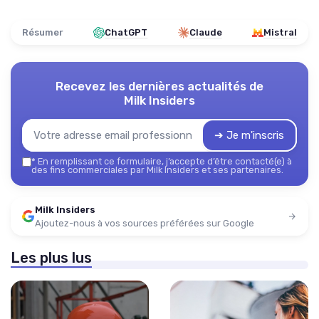
Résumer
ChatGPT
Claude
Mistral
Recevez les dernières actualités de
Milk Insiders
➔ Je m'inscris
*
En remplissant ce formulaire, j’accepte d’être contacté(e) à
des fins commerciales par Milk Insiders et ses partenaires.
Milk Insiders
Ajoutez-nous à vos sources préférées sur Google
Les plus lus