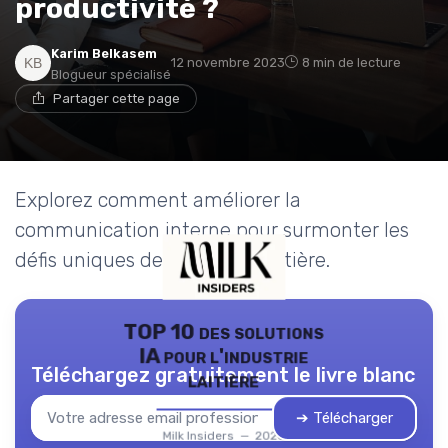
productivité ?
Karim Belkasem
12 novembre 2023
8 min de lecture
Blogueur spécialisé
Partager cette page
Explorez comment améliorer la
communication interne pour surmonter les
défis uniques de l'industrie laitière.
TOP 10 des solutions
IA pour l'industrie
Téléchargez gratuitement le livre blanc
laitière
➔ Télécharger
Milk Insiders — 2026