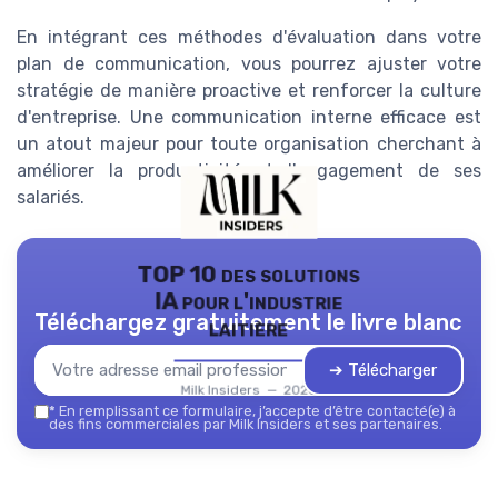
En intégrant ces méthodes d'évaluation dans votre
plan de communication, vous pourrez ajuster votre
stratégie de manière proactive et renforcer la culture
d'entreprise. Une communication interne efficace est
un atout majeur pour toute organisation cherchant à
améliorer la productivité et l'engagement de ses
salariés.
TOP 10 des solutions
IA pour l'industrie
Téléchargez gratuitement le livre blanc
laitière
➔ Télécharger
Milk Insiders — 2026
*
En remplissant ce formulaire, j’accepte d’être contacté(e) à
des fins commerciales par Milk Insiders et ses partenaires.