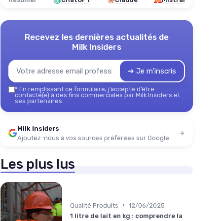
Recevez les dernières actualités de
Milk Insiders
➔ Je m'inscris
*
En remplissant ce formulaire, j’accepte d’être
contacté(e) à des fins commerciales par Milk Insiders et
ses partenaires.
Milk Insiders
Ajoutez-nous à vos sources préférées sur Google
Les plus lus
•
Qualité Produits
12/06/2025
1 litre de lait en kg : comprendre la