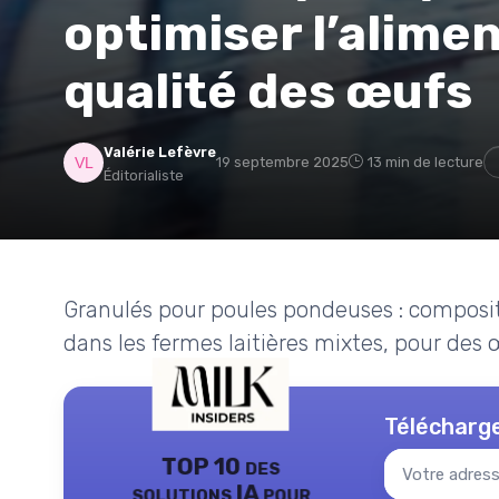
optimiser l’alimen
qualité des œufs
Valérie Lefèvre
19 septembre 2025
13 min de lecture
Éditorialiste
Granulés pour poules pondeuses : composit
dans les fermes laitières mixtes, pour des 
Télécharge
TOP 10 des
solutions IA pour