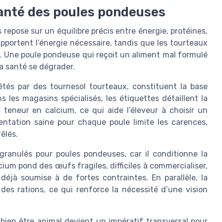
anté des poules pondeuses
epose sur un équilibre précis entre énergie, protéines,
pportent l’énergie nécessaire, tandis que les tourteaux
e. Une poule pondeuse qui reçoit un aliment mal formulé
a santé se dégrader.
étés par des tournesol tourteaux, constituent la base
 les magasins spécialisés, les étiquettes détaillent la
 teneur en calcium, ce qui aide l’éleveur à choisir un
ntation saine pour chaque poule limite les carences,
fêlés.
granulés pour poules pondeuses, car il conditionne la
cium pond des œufs fragiles, difficiles à commercialiser,
 déjà soumise à de fortes contraintes. En parallèle, la
 des rations, ce qui renforce la nécessité d’une vision
bien être animal devient un impératif transversal pour