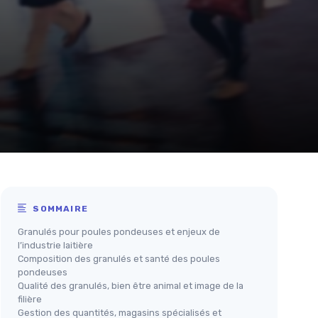
SOMMAIRE
Granulés pour poules pondeuses et enjeux de
l’industrie laitière
Composition des granulés et santé des poules
pondeuses
Qualité des granulés, bien être animal et image de la
filière
Gestion des quantités, magasins spécialisés et