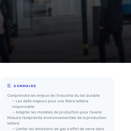
SOMMAIRE
Comprendre les enjeux de l’industrie du lait durable
— Les défis majeurs pour une filière laitière
responsable
— Adapter les modèles de production pour l’avenir
Réduire l’empreinte environnementale de la production
laitière
— Limiter les émissions de gaz à effet de serre dans