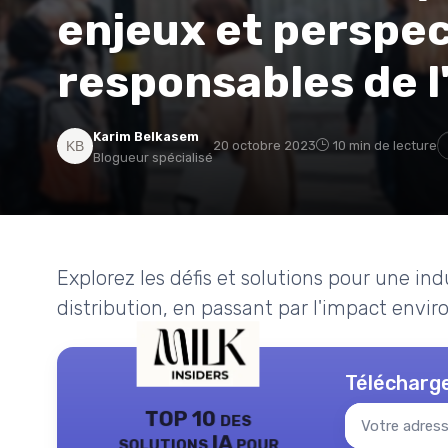
enjeux et perspec
responsables de l
Karim Belkasem
20 octobre 2023
10 min de lecture
Blogueur spécialisé
Explorez les défis et solutions pour une indu
distribution, en passant par l'impact envir
Télécharge
TOP 10 des
solutions IA pour