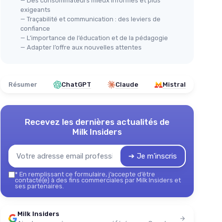
— Des consommateurs mieux informés et plus
exigeants
— Traçabilité et communication : des leviers de
confiance
— L’importance de l’éducation et de la pédagogie
— Adapter l’offre aux nouvelles attentes
Résumer
ChatGPT
Claude
Mistral
Recevez les dernières actualités de
Milk Insiders
➔ Je m'inscris
*
En remplissant ce formulaire, j’accepte d’être
contacté(e) à des fins commerciales par Milk Insiders et
ses partenaires.
Milk Insiders