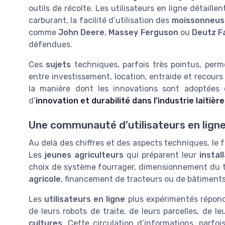
outils de récolte. Les utilisateurs en ligne détaill
carburant, la facilité d’utilisation des
moissonneus
comme
John Deere
,
Massey Ferguson
ou
Deutz F
défendues.
Ces
sujets
techniques, parfois très pointus, per
entre investissement, location, entraide et recours 
la manière dont les innovations sont adoptées o
d’
innovation et durabilité dans l’industrie laitière
Une communauté d’utilisateurs en ligne
Au delà des chiffres et des aspects techniques, le 
Les
jeunes agriculteurs
qui préparent leur
instal
choix de système fourrager, dimensionnement du tr
agricole
, financement de tracteurs ou de bâtiments
Les
utilisateurs en ligne
plus expérimentés répon
de leurs robots de traite, de leurs parcelles, de l
cultures
. Cette circulation d’informations, parfoi