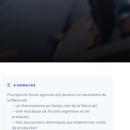
SOMMAIRE
Pourquoi le forum agricole est devenu un baromètre de
la filière lait
— Un thermomètre en temps réel de la filière lait
— Une mosaïque de forums régionaux et de
pratiques
— Des discussions techniques qui éclairent les coûts
de production