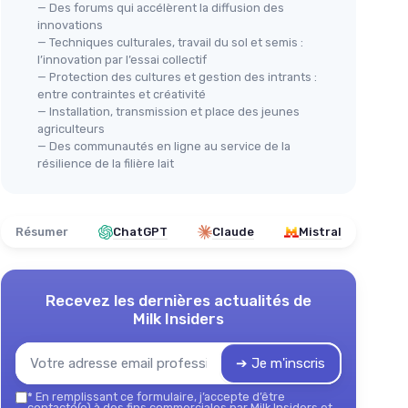
— Des forums qui accélèrent la diffusion des
innovations
— Techniques culturales, travail du sol et semis :
l’innovation par l’essai collectif
— Protection des cultures et gestion des intrants :
entre contraintes et créativité
— Installation, transmission et place des jeunes
agriculteurs
— Des communautés en ligne au service de la
résilience de la filière lait
Résumer
ChatGPT
Claude
Mistral
Recevez les dernières actualités de
Milk Insiders
➔ Je m'inscris
*
En remplissant ce formulaire, j’accepte d’être
contacté(e) à des fins commerciales par Milk Insiders et