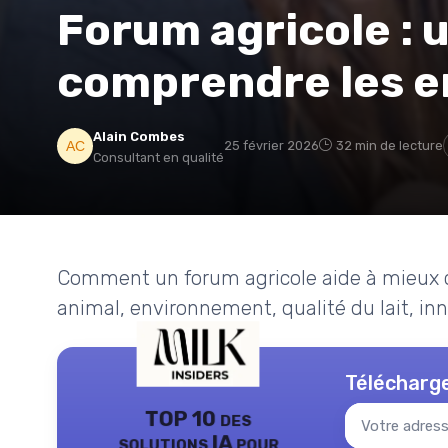
Forum agricole : 
comprendre les en
Alain Combes
25 février 2026
32 min de lecture
Consultant en qualité
Comment un forum agricole aide à mieux comp
animal, environnement, qualité du lait, inn
Télécharge
TOP 10 des
solutions IA pour