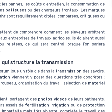
ent les pannes, les coûts d’entretien, la consommation de
es batteuses
ou des chargeurs frontaux. Les marques
ahr
sont régulièrement citées, comparées, critiquées ou
mettent de comprendre comment les éleveurs arbitrent
aux entreprises de travaux agricoles. Ils éclairent aussi
u rejetées, ce qui sera central lorsque l’on parlera
.
 qui structure la transmission
forum joue un rôle clé dans la
transmission
des savoirs.
lation
viennent y poser des questions très concrètes :
oupeau, organisation du travail, sélection de
materiel
.
dent, partagent des
photos videos
de leurs bâtiments,
eurs essais de
fertilisation irrigation
ou de
protection
s imparfaite mais très vivante, complète le travail des