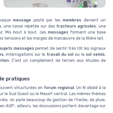
chaque
message
posté par les
membres
devient un
n
, une casse répétée sur des
tracteurs agricoles
, une
ur. Mis bout à bout, ces
messages
forment une base
 tensions et les marges de manœuvre de la filière lait.
sujets messages
permet de sentir très tôt les signaux
es
, interrogations sur le
travail du sol
ou le
sol semis
,
ation
. C’est un complément de terrain aux études de
de pratiques
ouvent structurées en
forum regional
. Un fil dédié à la
 sur le Sud Ouest ou le Massif central. Les mêmes thèmes
die, on parle beaucoup de gestion de l’herbe, de pluie,
 en AOP ; ailleurs, les discussions portent davantage sur