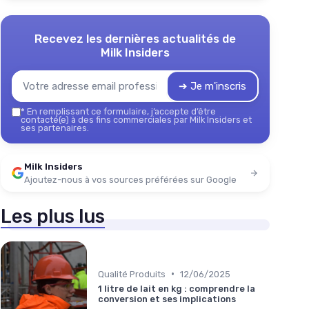
Recevez les dernières actualités de
Milk Insiders
➔ Je m'inscris
*
En remplissant ce formulaire, j’accepte d’être
contacté(e) à des fins commerciales par Milk Insiders et
ses partenaires.
Milk Insiders
Ajoutez-nous à vos sources préférées sur Google
Les plus lus
•
Qualité Produits
12/06/2025
1 litre de lait en kg : comprendre la
conversion et ses implications