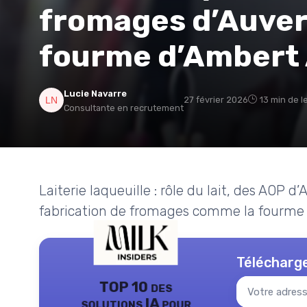
fromages d’Auver
fourme d’Ambert
Lucie Navarre
27 février 2026
13 min de l
Consultante en recrutement
Laiterie laqueuille : rôle du lait, des AOP d
fabrication de fromages comme la fourme d
Télécharge
TOP 10 des
solutions IA pour