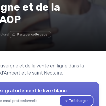
gne et de la
 AOP
ecture
Partager cette page
’Auvergne et de la vente en ligne dans la
’Ambert et le saint Nectaire.
z gratuitement le livre blanc
➔ Télécharger