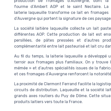
production de fromages d’Auvergne, dont la
fourme d’Ambert AOP et le saint Nectaire. La
laiterie laqueuille transforme ce lait en fromages
d’Auvergne qui portent la signature de ces paysage
La société laitière laqueuille collecte un lait pas
différentes AOP. Cette production de lait est ens
persillées, de pâtes pressées et d’autres produi
complémentarité entre lait pasteurisé et lait cru
Au fil du temps, la laiterie laqueuille a développ
terroir aux fromages plus familiaux. On y trouve 
mémée » et d’autres spécialités issues de la fabr
et ces fromages d’Auvergne renforcent la notoriété d
La proximité de Clermont Ferrand facilite la logistique
circuits de distribution. Laqueuille et la société la
grands axes routiers du Puy de Dôme. Cette situat
produits laitiers vers toute la France.