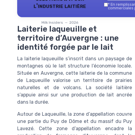
l'industrie laitière
*
En remplissant
commerciales p
Milk Insiders — 2026
Laiterie laqueuille et
territoire d’Auvergne : une
identité forgée par le lait
La laiterie laqueuille s’inscrit dans un paysage de
montagnes où le lait structure l’économie locale.
Située en Auvergne, cette laiterie de la commune
de Laqueuille valorise un territoire de prairies
naturelles et de volcans. La société laitière
s’appuie ainsi sur une production de lait ancrée
dans la durée.
Autour de Laqueuille, la zone d’appellation couvre
une partie du Puy de Dôme et du massif du Puy
Lavezé. Cette zone d’appellation encadre la