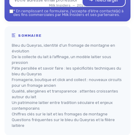
➔ Télécharger
Milk Insiders — 2026
*
En remplissant ce formulaire, j’accepte d’être contacté(e) à
des fins commerciales par Milk Insiders et ses partenaires.
SOMMAIRE
Bleu du Queyras, identité d’un fromage de montagne en
évolution
De la collecte du lait à l’affinage, un modèle laitier sous
pression
Pâte persillée et savoir faire : les spécificités techniques du
bleu du Queyras
Fromagerie, boutique et click and collect : nouveaux circuits
pour un fromage ancien
Qualité, allergènes et transparence : attentes croissantes
autour du lait
Un patrimoine laitier entre tradition séculaire et enjeux
contemporains
Chiffres clés sur le lait et les fromages de montagne
Questions fréquentes sur le bleu du Queyras et la filière
laitière