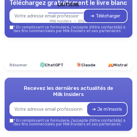
Téléchargez gratuitement le livre blanc
laitière
➔ Télécharger
Milk Insiders — 2026
*
En remplissant ce formulaire, j’accepte d’être contacté(e) à
des fins commerciales par Milk Insiders et ses partenaires.
Résumer
ChatGPT
Claude
Mistral
Recevez les dernières actualités de
Milk Insiders
➔ Je m'inscris
*
En remplissant ce formulaire, j’accepte d’être contacté(e) à
des fins commerciales par Milk Insiders et ses partenaires.