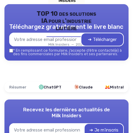
TOP 10 des solutions
IA pour l'industrie
Téléchargez gratuitement le livre blanc
laitière
➔ Télécharger
Milk Insiders — 2026
*
En remplissant ce formulaire, j’accepte d’être contacté(e) à
des fins commerciales par Milk Insiders et ses partenaires.
Résumer
ChatGPT
Claude
Mistral
Recevez les dernières actualités de
Milk Insiders
➔ Je m'inscris