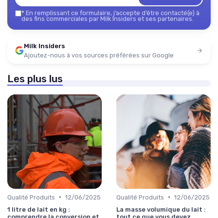
*
En remplissant ce formulaire, j’accepte d’être contacté(e) à
des fins commerciales par Milk Insiders et ses partenaires.
Milk Insiders
Ajoutez-nous à vos sources préférées sur Google
Les plus lus
•
•
Qualité Produits
12/06/2025
Qualité Produits
12/06/2025
1 litre de lait en kg :
La masse volumique du lait :
comprendre la conversion et
tout ce que vous devez