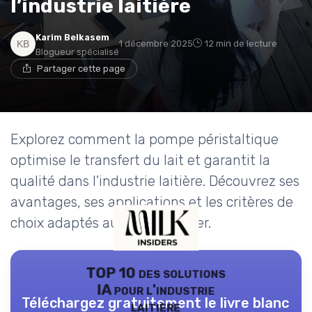
l’industrie laitière
Karim Belkasem
1 décembre 2025
12 min de lecture
Blogueur spécialisé
Partager cette page
Explorez comment la pompe péristaltique
optimise le transfert du lait et garantit la
qualité dans l'industrie laitière. Découvrez ses
avantages, ses applications et les critères de
choix adaptés au secteur laitier.
TOP 10 des solutions
IA pour l'industrie
Téléchargez gratuitement le livre blanc
laitière