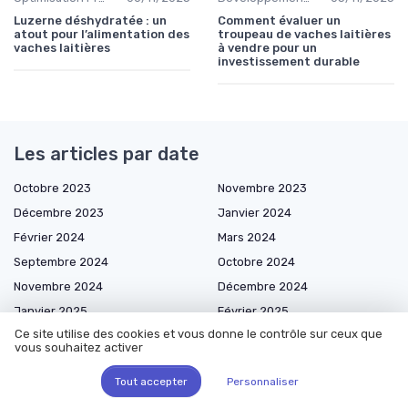
Luzerne déshydratée : un
Comment évaluer un
atout pour l’alimentation des
troupeau de vaches laitières
vaches laitières
à vendre pour un
investissement durable
Les articles par date
Octobre 2023
Novembre 2023
Décembre 2023
Janvier 2024
Février 2024
Mars 2024
Septembre 2024
Octobre 2024
Novembre 2024
Décembre 2024
Janvier 2025
Février 2025
Ce site utilise des cookies et vous donne le contrôle sur ceux que
Mars 2025
Avril 2025
vous souhaitez activer
Mai 2025
Juin 2025
Tout accepter
Personnaliser
Juillet 2025
Août 2025