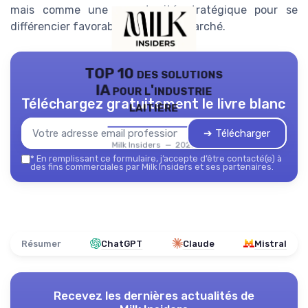
mais comme une opportunité stratégique pour se
différencier favorablement sur le marché.
TOP 10 des solutions
IA pour l'industrie
Téléchargez gratuitement le livre blanc
laitière
➔ Télécharger
Milk Insiders — 2026
*
En remplissant ce formulaire, j’accepte d’être contacté(e) à
des fins commerciales par Milk Insiders et ses partenaires.
Résumer
ChatGPT
Claude
Mistral
Recevez les dernières actualités de