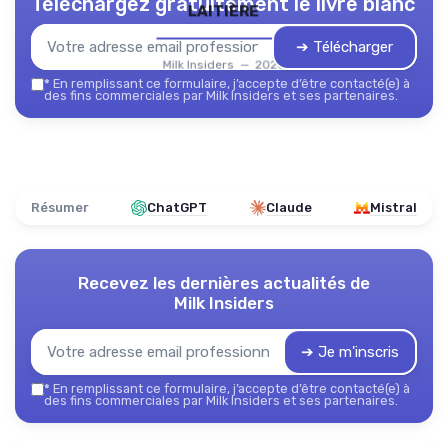
Téléchargez gratuitement le livre blanc
laitière
➔ Télécharger
Milk Insiders — 2026
*
En remplissant ce formulaire, j’accepte d’être contacté(e) à
des fins commerciales par Milk Insiders et ses partenaires.
Résumer
ChatGPT
Claude
Mistral
Recevez les dernières actualités de
Milk Insiders
➔ Je m'inscris
*
En remplissant ce formulaire, j’accepte d’être contacté(e) à
des fins commerciales par Milk Insiders et ses partenaires.