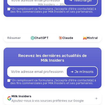
➔ Télécharger
Milk Insiders — 2026
*
En remplissant ce formulaire, j’accepte d’être contacté(e) à
des fins commerciales par Milk Insiders et ses partenaires.
Résumer
ChatGPT
Claude
Mistral
Recevez les dernières actualités de
Milk Insiders
➔ Je m'inscris
*
En remplissant ce formulaire, j’accepte d’être contacté(e) à
des fins commerciales par Milk Insiders et ses partenaires.
Milk Insiders
Ajoutez-nous à vos sources préférées sur Google