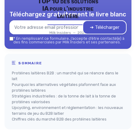
TOP 10 des solutions
IA pour l'industrie
Téléchargez gratuitement le livre blanc
laitière
➔ Télécharger
Milk Insiders — 2026
*
En remplissant ce formulaire, j’accepte d’être contacté(e) à
des fins commerciales par Milk Insiders et ses partenaires.
SOMMAIRE
Protéines laitières B2B : un marché qui se réancre dans le
lait
Pourquoi les alternatives végétales plafonnent face aux
protéines laitières
Stratégies industrielles : de la tonne de lait à la tonne de
protéines valorisées
Upcycling, environnement et réglementation : les nouveaux
terrains de jeu du B2B laitier
Chiffres clés du marché B2B des protéines laitières