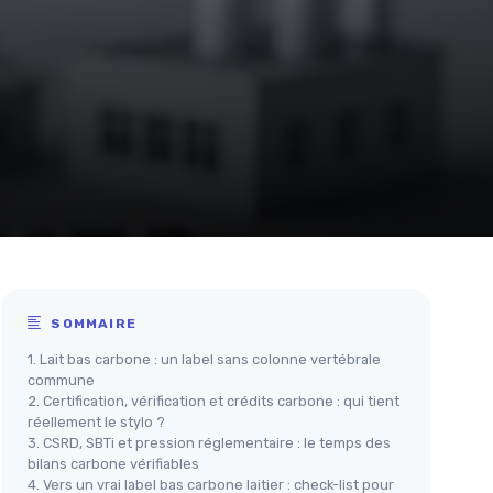
SOMMAIRE
1. Lait bas carbone : un label sans colonne vertébrale
commune
2. Certification, vérification et crédits carbone : qui tient
réellement le stylo ?
3. CSRD, SBTi et pression réglementaire : le temps des
bilans carbone vérifiables
4. Vers un vrai label bas carbone laitier : check-list pour