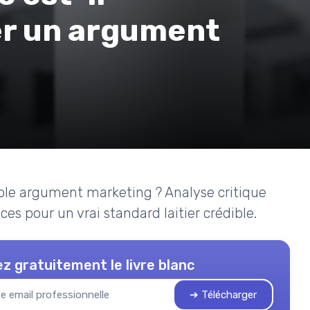
er un argument
mple argument marketing ? Analyse critique
es pour un vrai standard laitier crédible.
z gratuitement le livre blanc
➔ Télécharger