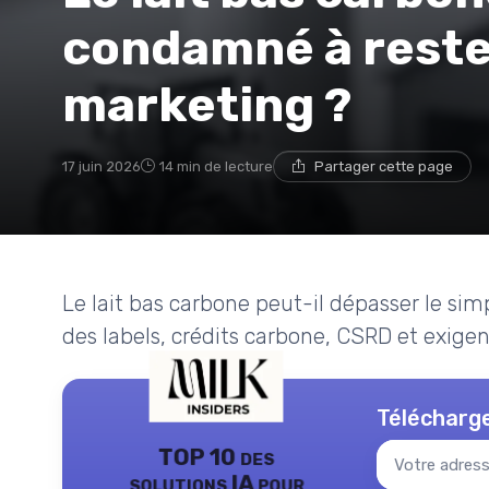
condamné à rest
marketing ?
17 juin 2026
14 min de lecture
Partager cette page
Le lait bas carbone peut-il dépasser le si
des labels, crédits carbone, CSRD et exigenc
Télécharge
TOP 10 des
solutions IA pour