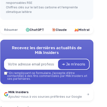
responsables RSE
Chiffres clés sur le lait bas carbone et l’empreinte
climatique laitière
Résumer
ChatGPT
Claude
Mistral
Recevez les dernières actualités de
Milk Insiders
➔ Je m'inscris
*
En remplissant ce formulaire, j’accepte d’être
contacté(e) à des fins commerciales par Milk Insiders et
ses partenaires.
Milk Insiders
Ajoutez-nous à vos sources préférées sur Google