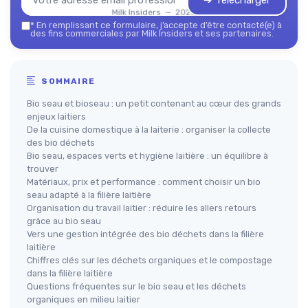
➔ Télécharger
Milk Insiders — 2026
*
En remplissant ce formulaire, j’accepte d’être contacté(e) à
des fins commerciales par Milk Insiders et ses partenaires.
SOMMAIRE
Bio seau et bioseau : un petit contenant au cœur des grands
enjeux laitiers
De la cuisine domestique à la laiterie : organiser la collecte
des bio déchets
Bio seau, espaces verts et hygiène laitière : un équilibre à
trouver
Matériaux, prix et performance : comment choisir un bio
seau adapté à la filière laitière
Organisation du travail laitier : réduire les allers retours
grâce au bio seau
Vers une gestion intégrée des bio déchets dans la filière
laitière
Chiffres clés sur les déchets organiques et le compostage
dans la filière laitière
Questions fréquentes sur le bio seau et les déchets
organiques en milieu laitier