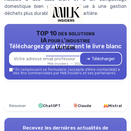
domestique bien géré, il contribue à une gestion
déchets plus durable dans la filière laitière.
TOP 10 des solutions
IA pour l'industrie
Téléchargez gratuitement le livre blanc
laitière
➔ Télécharger
Milk Insiders — 2026
*
En remplissant ce formulaire, j’accepte d’être contacté(e) à
des fins commerciales par Milk Insiders et ses partenaires.
Résumer
ChatGPT
Claude
Mistral
Recevez les dernières actualités de