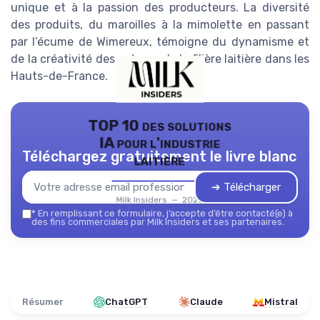
unique et à la passion des producteurs. La diversité
des produits, du maroilles à la mimolette en passant
par l’écume de Wimereux, témoigne du dynamisme et
de la créativité des acteurs de la filière laitière dans les
Hauts-de-France.
TOP 10 des solutions
IA pour l'industrie
Téléchargez gratuitement le livre blanc
laitière
➔ Télécharger
Milk Insiders — 2026
*
En remplissant ce formulaire, j’accepte d’être contacté(e) à
des fins commerciales par Milk Insiders et ses partenaires.
Résumer
ChatGPT
Claude
Mistral