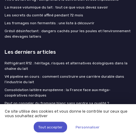
La masse volumique du lait : tout ce que vous devez savoir
Les secrets du comté affiné pendant 72 mois
Les fromages non fermentés : une liste à découvrir
Grésil désinfectant : dangers cachés pour les poules et l’environnement
des élevages laitiers
Les derniers articles
Réfrigérant R12 : héritage, risques et alternatives écologiques dans la
chaîne du lait
V4 pipeline en cours : comment construire une carrière durable dans
l’industrie du lait
Consolidation laitière européenne : la France face aux méga-
coopératives nordiques
Peut on congeler du fromage blanc sans perdre sa qualité ?
Modernisation des sites laitiers : ce que le milliard d'euros de Lactalis
Ce site utilise des cookies et vous donne le contrôle sur ceux que
vous souhaitez activer
révèle des priorités industrielles
Tout accepter
Personnaliser
Milk Insiders